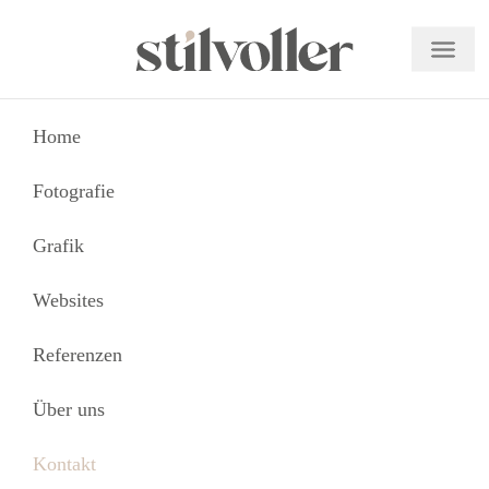
Navig
Kontakt
Home
Fotografie
Kontaktformular
Grafik
*
Name
*
E-Mail
Websites
Betreff
*
Referenzen
Nachricht
Über uns
Kontakt